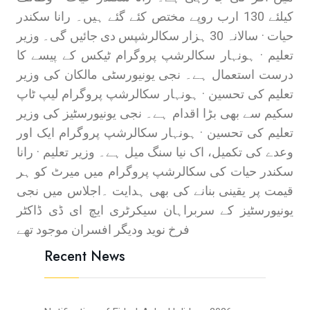
کیلئے 130 ارب روپے مختص کئے گئے ہیں۔ رانا سکندر
حیات · سالانہ 30 ہزار سکالرشپس دی جائیں گی۔ وزیر
تعلیم · ہونہار سکالرشپ پروگرام ٹیکس کے پیسے کا
درست استعمال ہے۔ نجی یونیورسٹی مالکان کی وزیر
تعلیم کی تحسین · ہونہار سکالرشپ پروگرام لیپ ٹاپ
سکیم سے بھی بڑا اقدام ہے۔ نجی یونیورسٹیز کی وزیر
تعلیم کی تحسین · ہونہار سکالرشپ پروگرام ایک اور
وعدے کی تکمیل، اک نیا سنگ میل ہے۔ وزیر تعلیم · رانا
سکندر حیات کی سکالرشپ پروگرام میں میرٹ کو ہر
قیمت پر یقینی بنانے کی بھی ہدایت ۔اجلاس میں نجی
یونیورسٹیز کے سربراہان سیکرٹری ایچ ای ڈی ڈاکٹر
فرخ نوید ودیگر افسران موجود تھے
Recent News