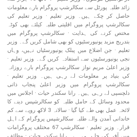
زائد طلبہ پورٹل سے سکالرشپ پروگرام بارے معلومات
حاصل کر چکے ہیں۔ وزیر تعلیم · وزیر تعلیم کی
سکالرشپ پروگرام میں اقلیتی طلبہ کیلئے بھی کوٹہ
مختص کرنے کی ہدایت · سکالرشپ پروگرام میں
بتدریج مزید یونیورسٹیوں کو بھی شامل کریں گے۔ وزیر
تعلیم · جن اضلاع میں پبلک یونیورسٹیاں نہیں، وہاں
نجی یونیورسٹیوں سے استفادہ کریں گے۔ وزیر تعلیم ·
وزیر اعلیٰ مریم نواز سکالرشپ پروگرام بارے روزانہ
کی بنیاد پر معلومات لے رہی ہیں۔ وزیر تعلیم ·
سکالرشپ پروگرام میں وزیر اعلیٰ پنجاب ذاتی
دلچسپی لے رہی ہیں۔ رانا سکندر حیات · اجلاس میں
محدود وسائل کے حامل طلبہ کو سکالرشپس دینے کا
لائحہ عمل بھی طے کیا گیا · سالانہ 3 لاکھ روپے سے کم
خاندانی آمدن والے طلبہ سکالرشپس پروگرام کے اہل
قرار۔ وزیر تعلیم · سکالرشپ 67 مختلف پروگرامات
میں آفر کی جا رہی ہے۔ رانا سکندر حیات · وظائف