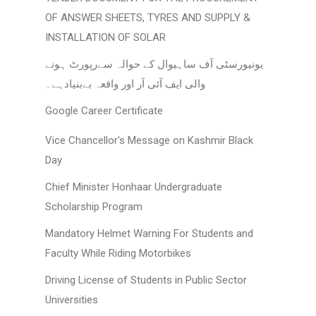
OF ANSWER SHEETS, TYRES AND SUPPLY &
INSTALLATION OF SOLAR
یونیورسٹی آف ساہیوال کے حوالہ سےرپورٹ ہونے
والی ایف آئی آر اور واقعہ بےبنیادہے۔
Google Career Certificate
Vice Chancellor's Message on Kashmir Black
Day
Chief Minister Honhaar Undergraduate
Scholarship Program
Mandatory Helmet Warning For Students and
Faculty While Riding Motorbikes
Driving License of Students in Public Sector
Universities