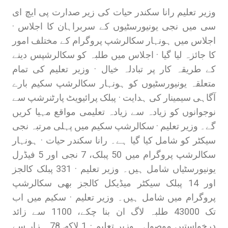
وزیر تعلیم رانا سکندر حیات کی زیر صدارت پی ایچ ای
سی میں نجی یونیورسٹیوں کے سربراہان کا اجلاس ·
اجلاس میں ہونہار سکالرشپ پروگرام کے مختلف امور
کا جائزہ لیا گیا · اجلاس میں طلبہ کو سکالرشپس دینے
کے طریقہ کار پر تبادلہ خیال · وزیر تعلیم کی تمام
متعلقہ یونیورسٹیوں کو ہونہار سکالرشپ سکیم بارے
آگاہی سیمینار کی ہدایت · پبلک پرائیویٹ پارٹنرشپ سے
نوجوانوں کو زیادہ سے زیادہ تعلیمی مواقع مہیا کریں
گے۔ وزیر تعلیم · سکالرشپ سکیم میں پہلی مرتبہ نجی
سیکٹر کو شامل کیا گیا ہے۔ رانا سکندر حیات · ہونہار
سکالرشپ پروگرام میں 50 پبلک، 7 نجی اور 5 فیڈرل
یونیورسٹیاں شامل ہیں۔ وزیر تعلیم · 331 پبلک کالجز
اور 14 پبلک سیکٹر میڈیکل کالجز بھی سکالرشپ
پروگرام میں شامل ہیں۔ وزیر تعلیم · سکیم میں اب
تک 43000 طلبہ لاگ ان بنا چکے، 1100 سے زائد
درخواستیں موصول۔ وزیر تعلیم · 1 لاکھ 78 ہزار سے