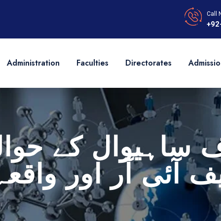
Call 
+92
Administration
Faculties
Directorates
Admissio
ف ساہیوال کے حوا
ف آئی آر اور واقعہ