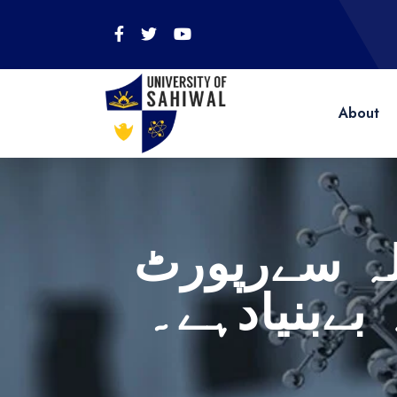
About
لہ سےرپورٹ
 بےبنیادہے۔