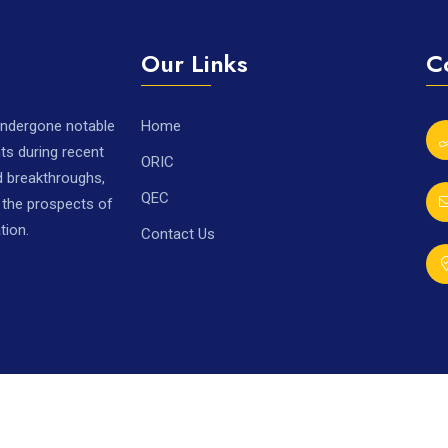
Our Links
C
 undergone notable
Home
ts during recent
ORIC
nd breakthroughs,
QEC
r the prospects of
tion.
Contact Us
Developed by
Mr. 