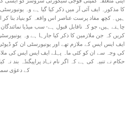
اپنی متعلقہ کمپنی فوجی سیکورٹی سروسز کو ایسی ک
کا مذکورہ ایف آئی آر میں ذکر کیا گیا ہے وہ یونیورسٹ
ہیں۔ کچھ مفاد پرست عناصر اس واقعہ کو بنیاد بنا کر ای
چاہتے ہیں، جو کہ ناقابل قبول ہے- سب میڈیا نمائندگان
کریں کہ جن ملازمین کا ذکر کیا جارہا ہے وہ یونیورسٹ
ایف ایس ایس کے ملازم تھے اور یونیورسٹی ان کو ڈیوٹی
کی وجہ سے ان کو کئی ماہ پہلے ایف ایس ایس کی ملا
حکام نے تنبیہ کی ہے کہ اگر نام نہاد پراپیگنڈہ بند نہ
کے دعوٰی سمی