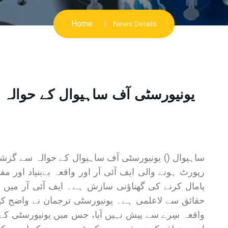
Home
News Details
یونیورسٹی آف ساہیوال کے حوالہ 
ساہیوال () یونیورسٹی آف ساہیوال کے حوالہ سے گزشت
رپورٹ ہونے والی ایف آئی آر اور واقعہ بےبنیاد اور 
پامال کرنے کی گھناؤنی سازش ہے۔ ایف آئی آر میں یو
حقائق سے لاعلمی ہے۔ یونیورسٹی ترجمان نے واضح کی
واقعہ سِرے سے پیش نہیں آیا، جس میں یونیورسٹی کے 