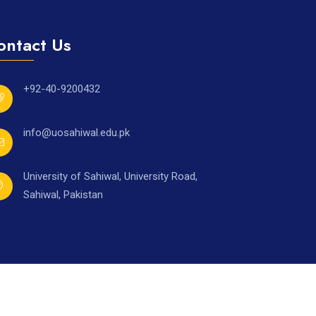
ontact Us
+92-40-9200432
info@uosahiwal.edu.pk
University of Sahiwal, University Road,
Sahiwal, Pakistan
Ahmad Raza,
under supervision of
Directorate of I.T.