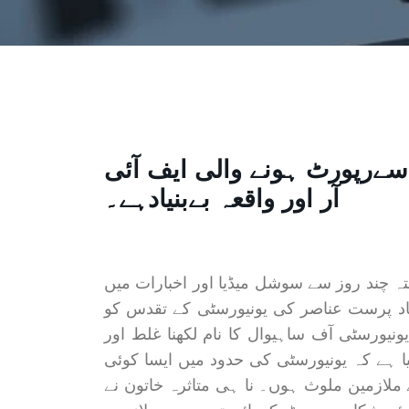
سےرپورٹ ہونے والی ایف آئی
آر اور واقعہ بےبنیادہے۔
ہ چند روز سے سوشل میڈیا اور اخبارات میں
مفاد پرست عناصر کی یونیورسٹی کے تقدس کو
نیورسٹی آف ساہیوال کا نام لکھنا غلط اور
ا ہے کہ یونیورسٹی کی حدود میں ایسا کوئی
ملازمین ملوث ہوں۔ نا ہی متاثرہ خاتون نے