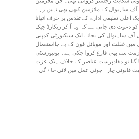
وئی شکایت رجسٹر کروائی تھی۔ جن ملازمین
ی آف ساہیوال کے ملازمین کبھی بھی نہیں رہے
ک اعلٰی تعلیمی ادارے کے تقدس پر حرف اٹھانا
 کو دعوت دی جاتی ہے کہ وہ آ کر ریکارڈ چیک
ی آف ساہیوال کی بجائے ایک سیکیورٹی کمپنی
 میں غفلت اور موبائل فون کے بے جااستعمال
زمت سے بھی فارغ کروا چکی ہے۔ یونیورسٹی
 کیا گیا تو مفادپرست عناصر کے خلاف ہتک عزت
ت قانونی چارہ جوئی عمل میں لائی جاۓ گی۔